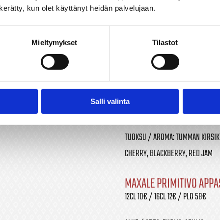
RICOSSA BARBERA ASTI 
n kerätty, kun olet käyttänyt heidän palvelujaan.
12CL 11€ / 16CL 14€ / PLO 65€
ALUE / AREA: PIEMONTE
Mieltymykset
Tilastot
RYPÄLE / GRAPE: BARBERA
MEDIUM TANNIC, CHERRIES
MAKU / TASTE: KESKITÄYTELÄINEN,
Salli valinta
MEDIUM-BODIED, CHERRIES, JAM, 
TUOKSU / AROMA: TUMMAN KIRSIK
CHERRY, BLACKBERRY, RED JAM
MAXALE PRIMITIVO APP
12CL 10€ / 16CL 12€ / PLO 58€