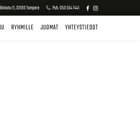
länkatu 11, 33100 Tampere
Puh. 050 554 7441
NU
RYHMILLE
JUOMAT
YHTEYSTIEDOT