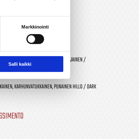
DOCG
Markkinointi
 KIRSIKKANEN, HILLOINEN, HIEMAN VANILJAINEN /
Salli kaikki
SLIGHT VANILLA
KAINEN, KARHUNVATUKKAINEN, PUNAINEN HILLO / DARK
ASSIMENTO