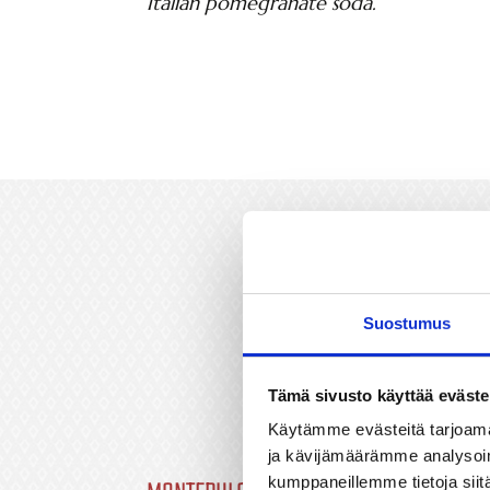
Italian pomegranate soda.
Suostumus
P
Tämä sivusto käyttää eväste
Käytämme evästeitä tarjoama
ja kävijämäärämme analysoim
kumppaneillemme tietoja siitä