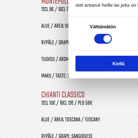
MONTEPULCIANO D’ABRUZZO DOC
olet antanut heille tai joita o
12CL 9€ / 16CL 11€ / PLO 43€
Suostumuksen
ALUE / AREA: VENETO
Välttämätön
valinta
RYPÄLE / GRAPE: MONTEPULCIANO
TUOKSU / AROMA: KESKITANNIININEN, KIRSIKKAINEN / 
Kiellä
MAKU / TASTE: TÄYTELÄINEN, MEHUKAS / RICH, JUICY
CHIANTI CLASSICO
12CL 10€ / 16CL 12€ / PLO 58€
ALUE / AREA: TOSCANA / TUSCANY
RYPÄLE / GRAPE: SANGIOVESE