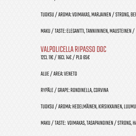
TUOKSU / AROMA: VOIMAKAS, MARJAINEN / STRONG, BE
MAKU / TASTE: ELEGANTTI, TANNIININEN, MAUSTEINEN / 
VALPOLICELLA RIPASSO DOC
12CL 11€ / 16CL 14€ / PLO 65€
ALUE / AREA: VENETO
RYPÄLE / GRAPE: RONDINELLA, CORVINA
TUOKSU / AROMA: HEDELMÄINEN, KIRSIKKAINEN, LUUMU
MAKU / TASTE: VOIMAKAS, TASAPAINOINEN / STRONG, 