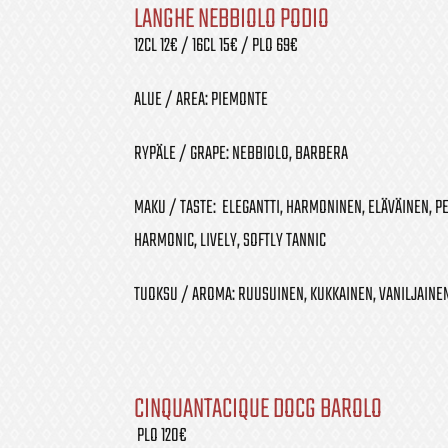
LANGHE NEBBIOLO PODIO
12CL 12€ / 16CL 15€ / PLO 69€
ALUE / AREA: PIEMONTE
RYPÄLE / GRAPE: NEBBIOLO, BARBERA
MAKU / TASTE: ELEGANTTI, HARMONINEN, ELÄVÄINEN, P
HARMONIC, LIVELY, SOFTLY TANNIC
TUOKSU / AROMA: RUUSUINEN, KUKKAINEN, VANILJAINEN
CINQUANTACIQUE DOCG BAROLO
PLO 120€