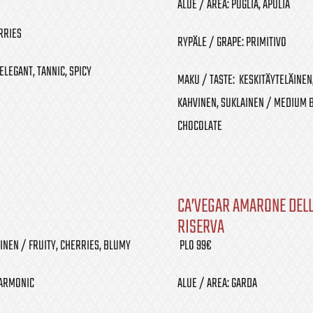
ALUE / AREA: PUGLIA, APULIA
RRIES
RYPÄLE / GRAPE: PRIMITIVO
ELEGANT, TANNIC, SPICY
MAKU / TASTE: KESKITÄYTELÄINEN,
KAHVINEN, SUKLAINEN / MEDIUM B
CHOCOLATE
CA’VEGAR AMARONE DELL
RISERVA
INEN / FRUITY, CHERRIES, BLUMY
PLO 99€
HARMONIC
ALUE / AREA: GARDA