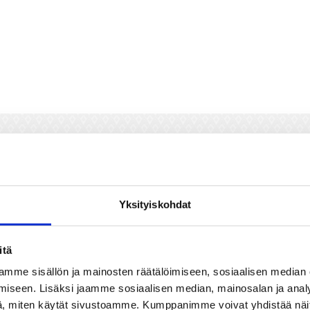
Yksityiskohdat
UNAVIINIT / RED WIN
itä
mme sisällön ja mainosten räätälöimiseen, sosiaalisen median
iseen. Lisäksi jaamme sosiaalisen median, mainosalan ja analy
, miten käytät sivustoamme. Kumppanimme voivat yhdistää näitä t