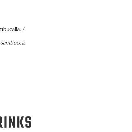
mbucalla. /
r sambucca.
RINKS