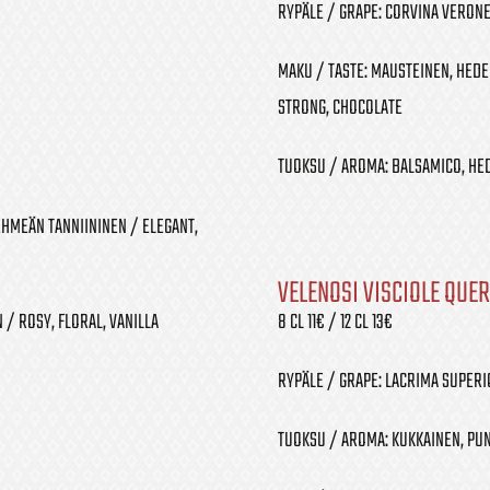
RYPÄLE / GRAPE: CORVINA VERONE
MAKU / TASTE: MAUSTEINEN, HEDEL
STRONG, CHOCOLATE
TUOKSU / AROMA: BALSAMICO, HED
EHMEÄN TANNIININEN / ELEGANT,
VELENOSI VISCIOLE QUER
 / ROSY, FLORAL, VANILLA
8 CL 11€ / 12 CL 13€
RYPÄLE / GRAPE: LACRIMA SUPERIO
TUOKSU / AROMA: KUKKAINEN, PUN